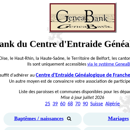
ank du Centre d'Entraide Géné
Oise, le Haut-Rhin, la Haute-Saône, le Territoire de Belfort, les canto
Ils sont uniquement accessibles
via le système Genea
Centre d'Entraide Généalogique de Franc
suffit d'adhérer au
Un autre moyen est de convaincre votre association de particip
Liste des paroisses et communes disponibles pour les dép
Mise à jour juillet 2026
25
39
60
68
70
90
Suisse
Algérie
Baptêmes / naissances
Mariages