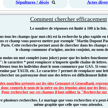
Sépultures / décès
Actes diver
Comment chercher efficacement
Le nombre de réponses est limité à 100 à la fois.
s tous les champs (par mot-clé) est la recherche la plus rapide en
ans ce champ vous pouvez mettre par exemple "Martin Dupont Paris
 Paris. Cette recherche permet aussi de chercher dans les champs 
le champ commune d'origine, ancien conjoint, ou nom de
au moins un mot complet (sans joker) pour que les index fonctionne
r": le caractère * peut remplacer n'importe quelle chaîne de lettr
btenez tous les individus dont le nom commence par GAS. Si vous
ermine par TAUD, etc. Le caractère ? permet de remplacer une lett
chercher un patronyme dont une des lettres est difficilement lisible s
index nom/lieu présents sur les sites Geneanet et GeneaBank reprenn
 donc compris le nom de la mère ou des témoins ainsi que les lieux 
Pour rechercher sur ces champs il faut utiliser la "Recherche sur
ire plusieurs recherches. Le mariage que vous recherchez n'a peut-ê
même graphie que celle que vous attendez.