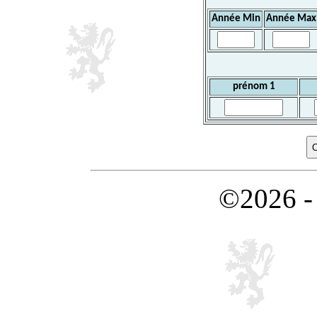
Année Min
Année Max
prénom 1
©2026 -