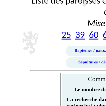
Liste des paroisses
Mise 
25
39
60
Baptêmes / naiss
Sépultures / dé
Commen
Le nombre de 
La recherche dan
recherche la plu