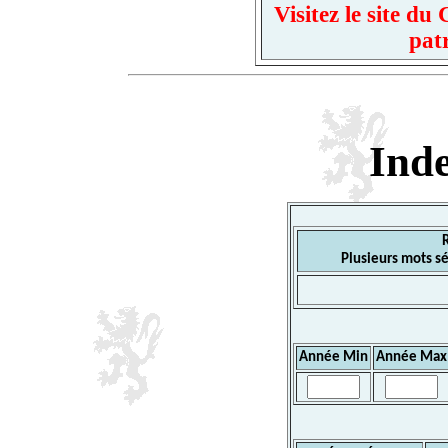
Visitez le site d
pat
Ind
Plusieurs mots sé
Année Min
Année Max