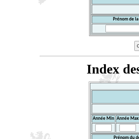
Prénom de la
Index des
Année Min
Année Max
Prénom du d