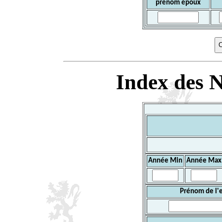
prénom époux
Index des N
Année Min
Année Max
Prénom de l'