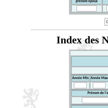
prénom époux
Index des N
Année Min
Année Max
Prénom de l'