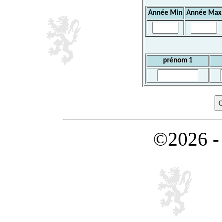
Année Min
Année Max
prénom 1
©2026 -