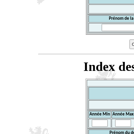
Prénom de la
Index des
Année Min
Année Max
Prénom du d