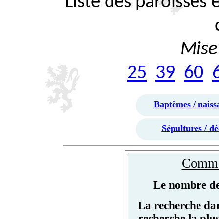
Liste des paroisses
Mise 
25
39
60
Baptêmes / naiss
Sépultures / dé
Commen
Le nombre de 
La recherche dan
recherche la plu