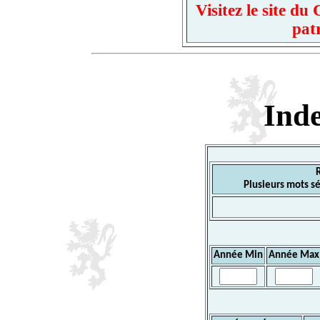
Visitez le site d
pat
Ind
Plusieurs mots sé
Année Min
Année Max