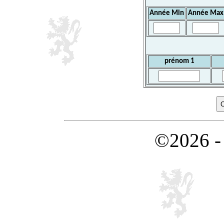
Année Min
Année Max
prénom 1
©2026 -