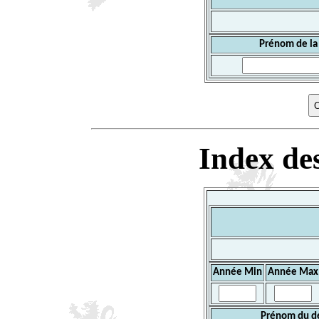
Prénom de la
Index des
Année Min
Année Max
Prénom du d