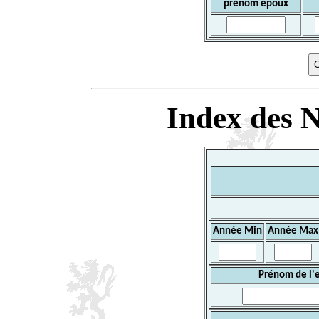
prénom époux
Index des N
Année Min
Année Max
Prénom de l'