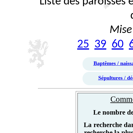
Liste des paroisses
Mise 
25
39
60
Baptêmes / naiss
Sépultures / dé
Commen
Le nombre de 
La recherche dan
recherche la plu