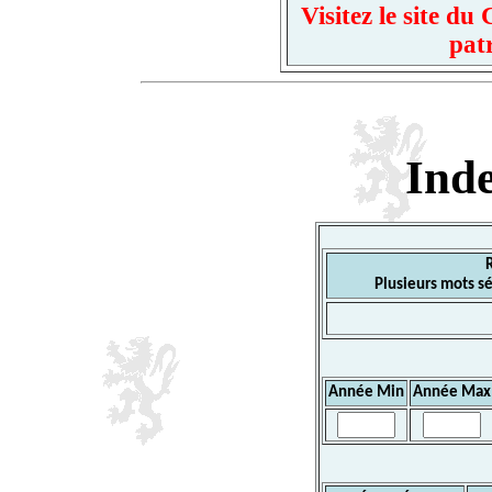
Visitez le site d
pat
Ind
Plusieurs mots sé
Année Min
Année Max