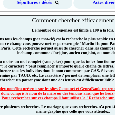
Sépultures / décès
Actes diver
Comment chercher efficacement
Le nombre de réponses est limité à 100 à la fois.
s tous les champs (par mot-clé) est la recherche la plus rapide en
ans ce champ vous pouvez mettre par exemple "Martin Dupont Paris
 Paris. Cette recherche permet aussi de chercher dans les champs 
le champ commune d'origine, ancien conjoint, ou nom de
au moins un mot complet (sans joker) pour que les index fonctionne
r": le caractère * peut remplacer n'importe quelle chaîne de lettr
btenez tous les individus dont le nom commence par GAS. Si vous
ermine par TAUD, etc. Le caractère ? permet de remplacer une lett
chercher un patronyme dont une des lettres est difficilement lisible s
index nom/lieu présents sur les sites Geneanet et GeneaBank reprenn
 donc compris le nom de la mère ou des témoins ainsi que les lieux 
Pour rechercher sur ces champs il faut utiliser la "Recherche sur
ire plusieurs recherches. Le mariage que vous recherchez n'a peut-ê
même graphie que celle que vous attendez.