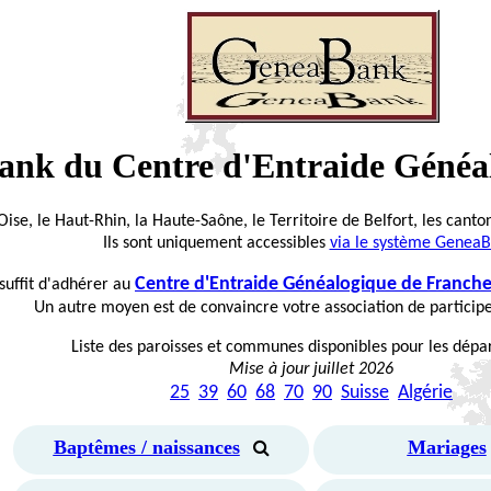
ank du Centre d'Entraide Géné
Oise, le Haut-Rhin, la Haute-Saône, le Territoire de Belfort, les canto
Ils sont uniquement accessibles
via le système Genea
Centre d'Entraide Généalogique de Franc
suffit d'adhérer au
Un autre moyen est de convaincre votre association de particip
Liste des paroisses et communes disponibles pour les dép
Mise à jour juillet 2026
25
39
60
68
70
90
Suisse
Algérie
Baptêmes / naissances
Mariages