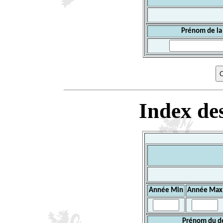
Prénom de la
Index des
Année Min
Année Max
Prénom du d