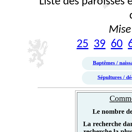
Liste des paroisses
Mise 
25
39
60
Baptêmes / naiss
Sépultures / dé
Commen
Le nombre de 
La recherche dan
recherche la plu