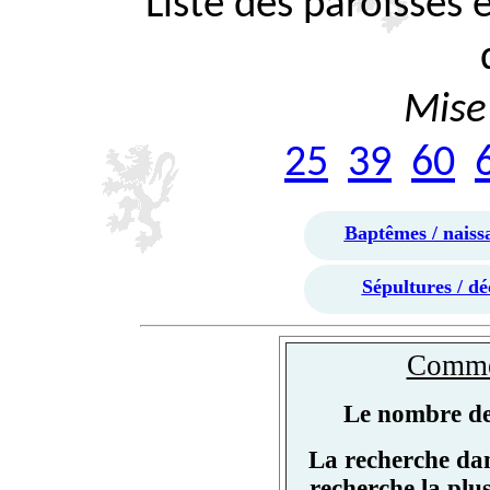
Liste des paroisses
Mise 
25
39
60
Baptêmes / naiss
Sépultures / dé
Commen
Le nombre de 
La recherche dan
recherche la plu