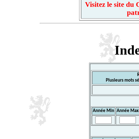
Visitez le site d
pat
Ind
Plusieurs mots sé
Année Min
Année Max