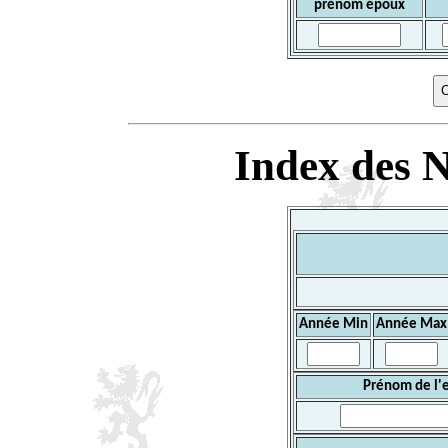
prénom époux
Index des N
Année Min
Année Max
Prénom de l'