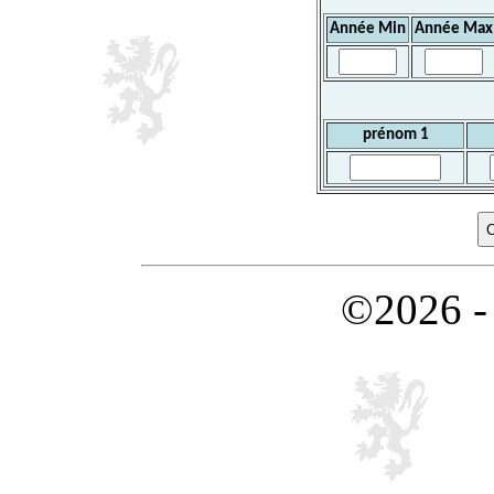
Année Min
Année Max
prénom 1
©2026 -