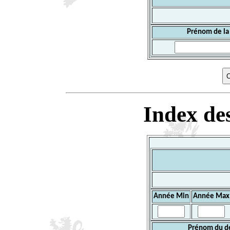
Prénom de la
Index des
Année Min
Année Max
Prénom du d