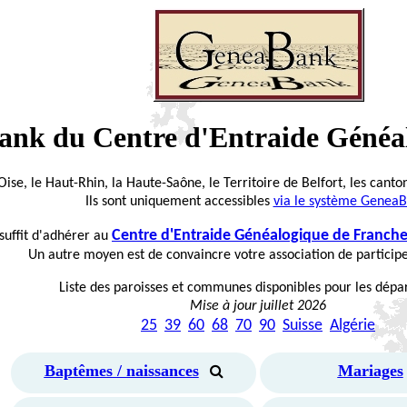
ank du Centre d'Entraide Géné
Oise, le Haut-Rhin, la Haute-Saône, le Territoire de Belfort, les canto
Ils sont uniquement accessibles
via le système Genea
Centre d'Entraide Généalogique de Franc
suffit d'adhérer au
Un autre moyen est de convaincre votre association de particip
Liste des paroisses et communes disponibles pour les dép
Mise à jour juillet 2026
25
39
60
68
70
90
Suisse
Algérie
Baptêmes / naissances
Mariages