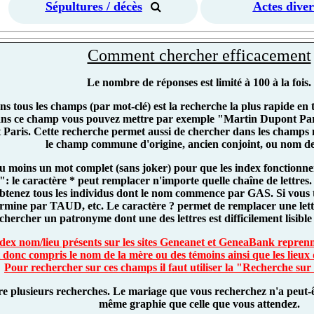
Sépultures / décès
Actes diver
Comment chercher efficacement
Le nombre de réponses est limité à 100 à la fois.
s tous les champs (par mot-clé) est la recherche la plus rapide en
ans ce champ vous pouvez mettre par exemple "Martin Dupont Paris
 Paris. Cette recherche permet aussi de chercher dans les champs 
le champ commune d'origine, ancien conjoint, ou nom de
au moins un mot complet (sans joker) pour que les index fonctionne
r": le caractère * peut remplacer n'importe quelle chaîne de lettr
btenez tous les individus dont le nom commence par GAS. Si vous
ermine par TAUD, etc. Le caractère ? permet de remplacer une lett
chercher un patronyme dont une des lettres est difficilement lisible s
index nom/lieu présents sur les sites Geneanet et GeneaBank reprenn
 donc compris le nom de la mère ou des témoins ainsi que les lieux 
Pour rechercher sur ces champs il faut utiliser la "Recherche sur
ire plusieurs recherches. Le mariage que vous recherchez n'a peut-ê
même graphie que celle que vous attendez.