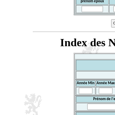
prénom époux
Index des N
Année Min
Année Max
Prénom de l'