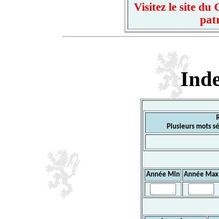
Visitez le site d
pat
Ind
Plusieurs mots sé
Année Min
Année Max