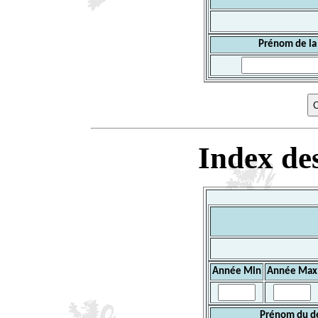
Prénom de la
Index des
Année Min
Année Max
Prénom du d