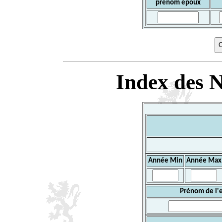
prénom époux
Index des N
Année Min
Année Max
Prénom de l'