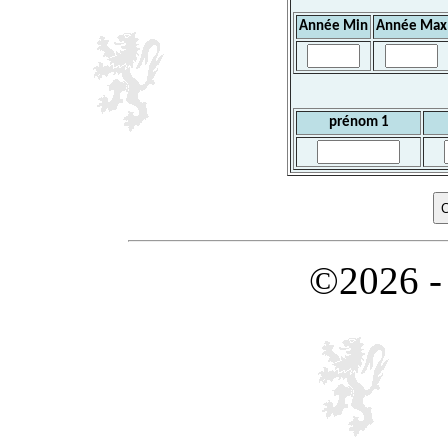
Année Min
Année Max
prénom 1
©2026 -