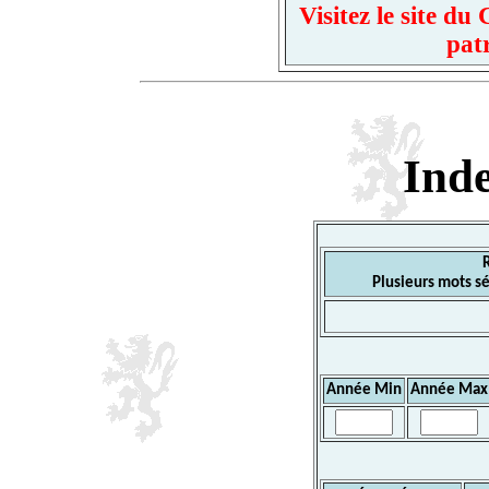
Visitez le site d
pat
Ind
Plusieurs mots sé
Année Min
Année Max