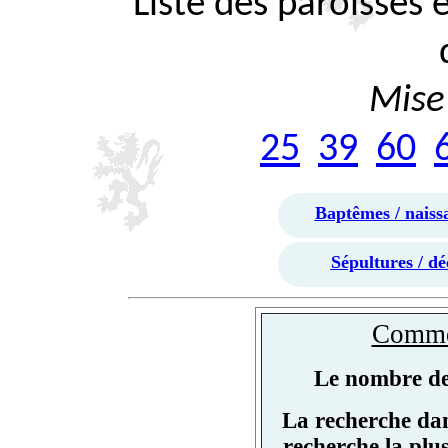
Liste des paroisses
Mise 
25
39
60
Baptêmes / naiss
Sépultures / dé
Commen
Le nombre de 
La recherche dan
recherche la plu