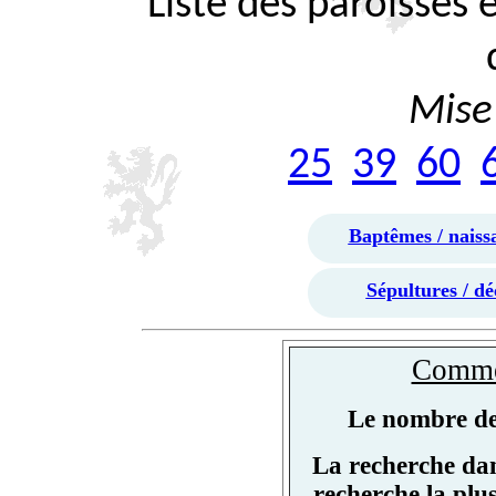
Liste des paroisses
Mise 
25
39
60
Baptêmes / naiss
Sépultures / dé
Commen
Le nombre de 
La recherche dan
recherche la plu