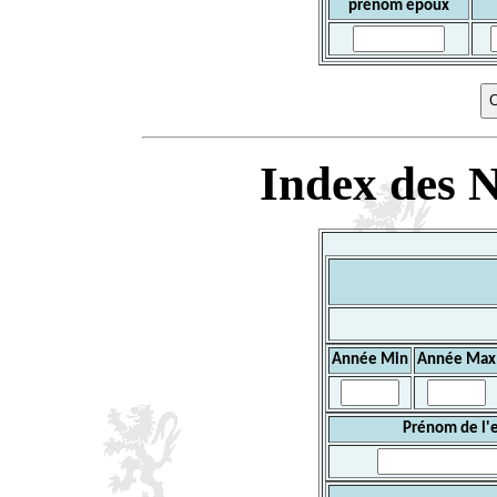
prénom époux
Index des N
Année Min
Année Max
Prénom de l'