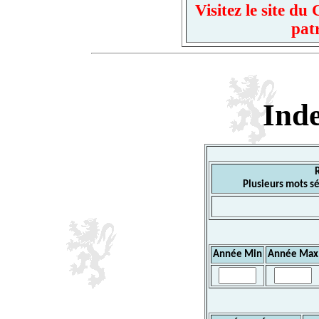
Visitez le site d
pat
Ind
Plusieurs mots sé
Année Min
Année Max