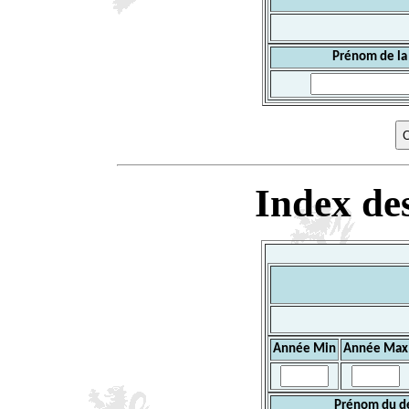
Prénom de la
Index des
Année Min
Année Max
Prénom du d