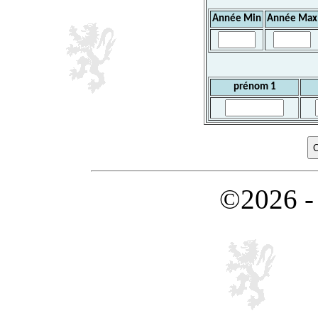
Année Min
Année Max
prénom 1
©2026 -