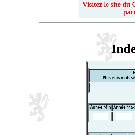
Visitez le site d
pat
Ind
Plusieurs mots sé
Année Min
Année Max