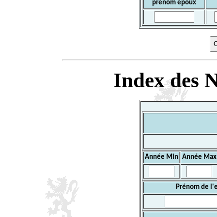
prénom époux
Index des N
Année Min
Année Max
Prénom de l'