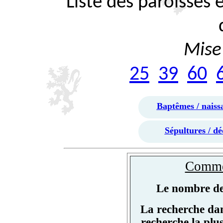
Liste des paroisses
Mise 
25
39
60
Baptêmes / naiss
Sépultures / dé
Commen
Le nombre de 
La recherche dan
recherche la plu