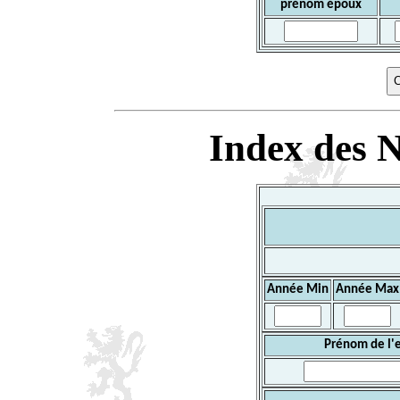
prénom époux
Index des N
Année Min
Année Max
Prénom de l'