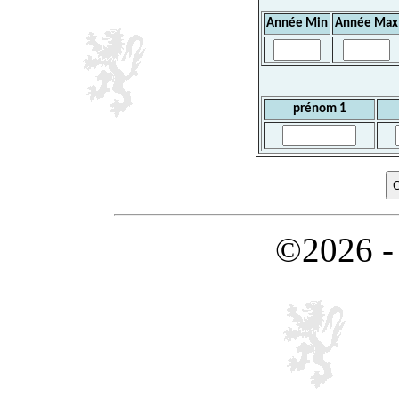
Année Min
Année Max
prénom 1
©2026 -