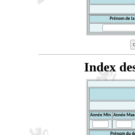
Prénom de la
Index des
Année Min
Année Max
Prénom du d