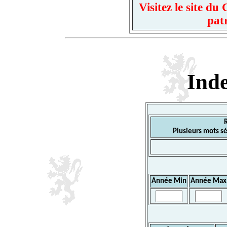
Visitez le site d
pat
Ind
Plusieurs mots sé
Année Min
Année Max