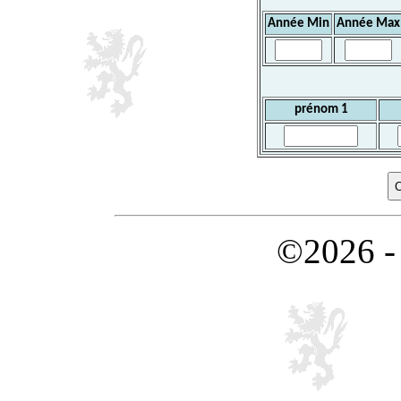
Année Min
Année Max
prénom 1
©2026 -