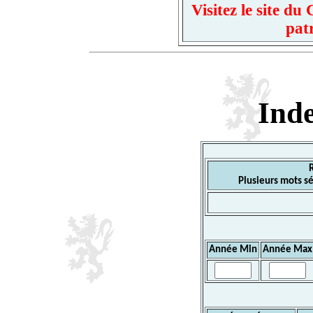
Visitez le site d
pat
Ind
Plusieurs mots sé
Année Min
Année Max