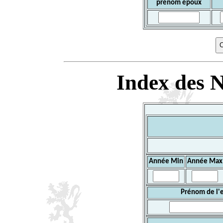
prénom époux
Index des N
Année Min
Année Max
Prénom de l'