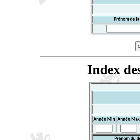
Prénom de la
Index des
Année Min
Année Max
Prénom du d