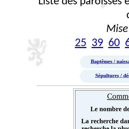
Liste des paroisses
Mise 
25
39
60
Baptêmes / naiss
Sépultures / dé
Commen
Le nombre de 
La recherche dan
recherche la plu