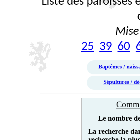
Liste des paroisses
Mise 
25
39
60
Baptêmes / naiss
Sépultures / dé
Commen
Le nombre de 
La recherche dan
recherche la plu