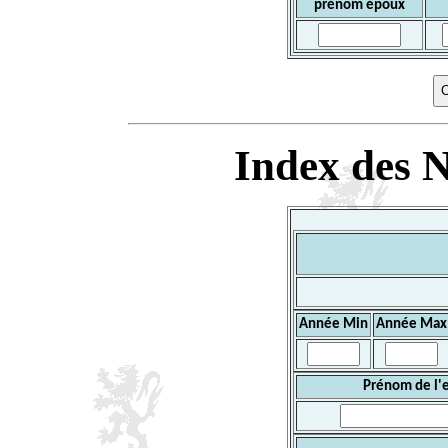
prénom époux
Index des N
Année Min
Année Max
Prénom de l'