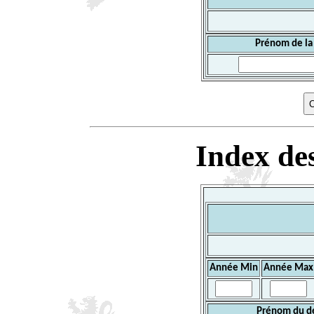
Prénom de la
Index des
Année Min
Année Max
Prénom du d