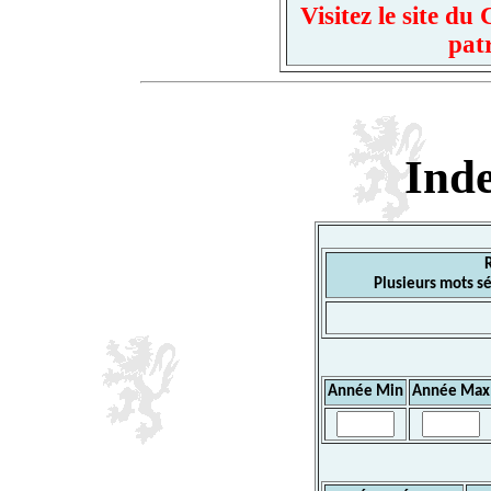
Visitez le site d
pat
Ind
Plusieurs mots sé
Année Min
Année Max