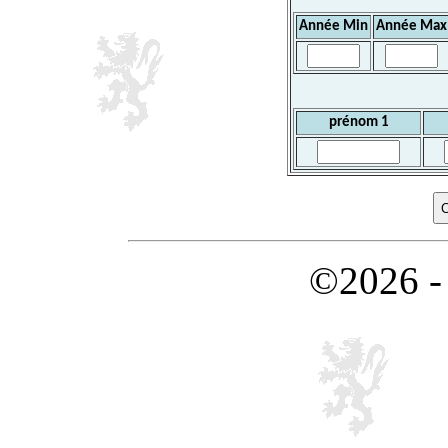
Année Min
Année Max
prénom 1
©2026 -