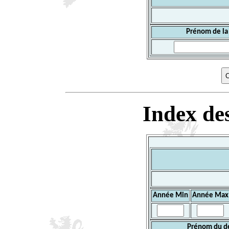
Prénom de la
Index des
Année Min
Année Max
Prénom du d