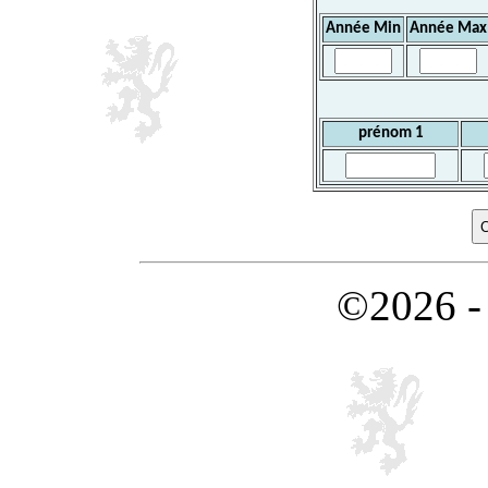
Année Min
Année Max
prénom 1
©2026 -