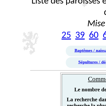
Liste des paroisses
Mise 
25
39
60
Baptêmes / naiss
Sépultures / dé
Commen
Le nombre de 
La recherche dan
recherche la plu