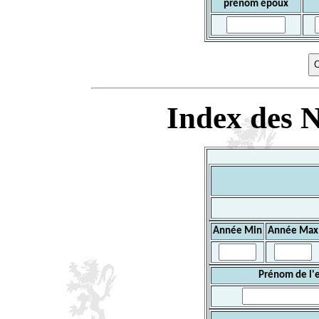
prénom époux
Index des N
Année Min
Année Max
Prénom de l'