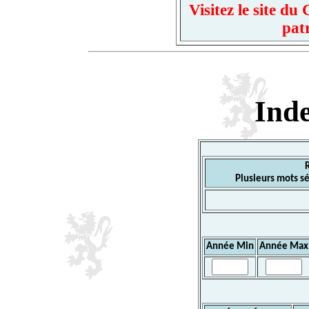
Visitez le site d
pat
Ind
Plusieurs mots sé
Année Min
Année Max