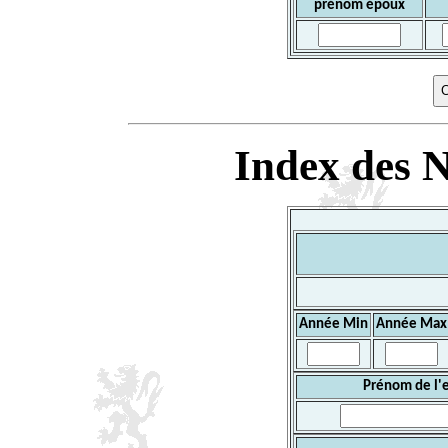
prénom époux
Index des N
Année Min
Année Max
Prénom de l'