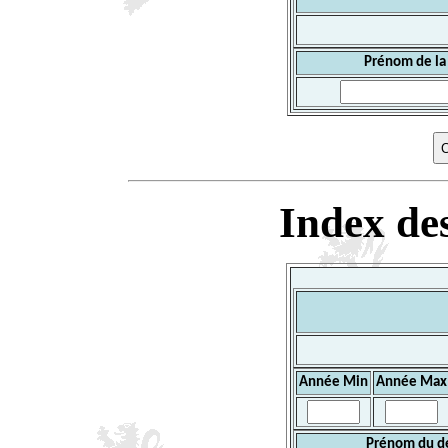
Prénom de la
Index des
Année Min
Année Max
Prénom du d