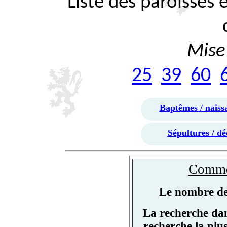
Liste des paroisses
Mise 
25
39
60
Baptêmes / naiss
Sépultures / dé
Commen
Le nombre de 
La recherche dan
recherche la plu