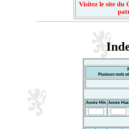
Visitez le site d
pat
Ind
Plusieurs mots sé
Année Min
Année Max