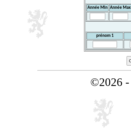
Année Min
Année Max
prénom 1
©2026 -