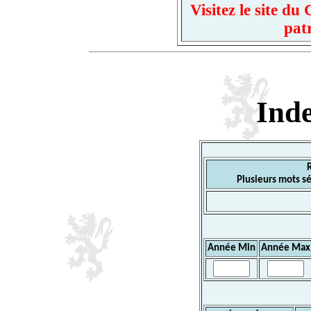
Visitez le site d
pat
Ind
Plusieurs mots sé
Année Min
Année Max