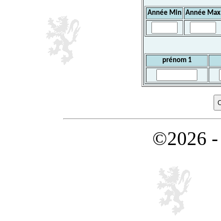
Année Min
Année Max
prénom 1
©2026 -