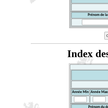
Prénom de la
Index des
Année Min
Année Max
Prénom du d