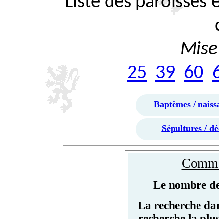
Liste des paroisses
Mise 
25
39
60
Baptêmes / naiss
Sépultures / dé
Commen
Le nombre de 
La recherche dan
recherche la plu