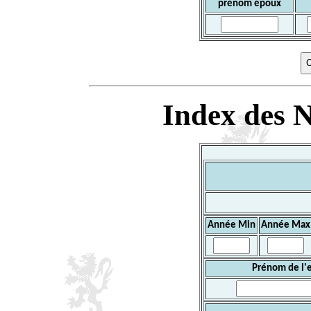
prénom époux
Index des N
Année Min
Année Max
Prénom de l'