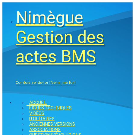
Nimègue
Gestion des
actes BMS
Comtois, rends-toi ! Nenni, ma foi !
ACCUEIL
FICHES TECHNIQUES
VIDÉOS
UTILITAIRES
ANCIENNES VERSIONS
ASSOCIATIONS