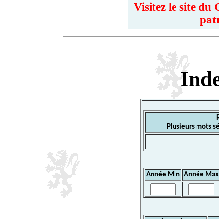
Visitez le site d
pat
Ind
Plusieurs mots sé
Année Min
Année Max