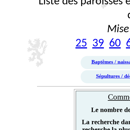
Liste des paroisses
Mise 
25
39
60
Baptêmes / naiss
Sépultures / dé
Commen
Le nombre de 
La recherche dan
recherche la plu