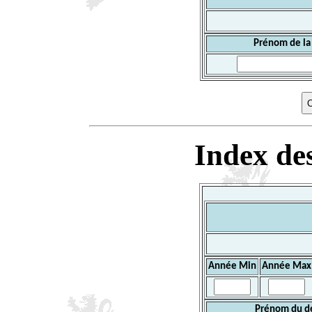
Prénom de la
Index des
Année Min
Année Max
Prénom du d