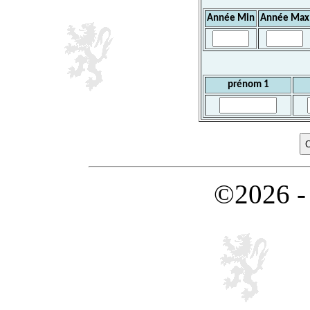
Année Min
Année Max
prénom 1
©2026 -