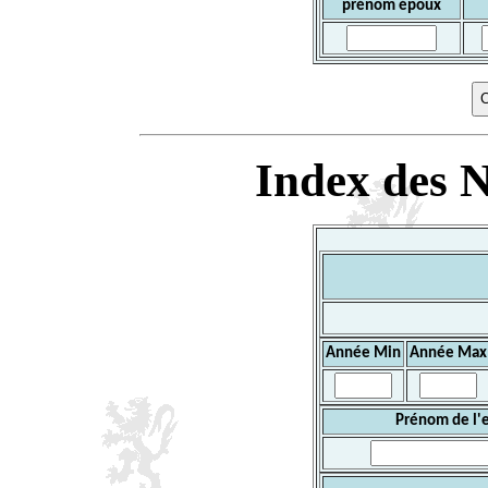
prénom époux
Index des N
Année Min
Année Max
Prénom de l'