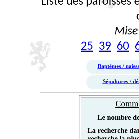
Liste des paroisses
Mise 
25
39
60
Baptêmes / naiss
Sépultures / dé
Commen
Le nombre de 
La recherche dan
recherche la plu