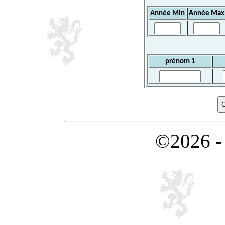
Année Min
Année Max
prénom 1
©2026 -