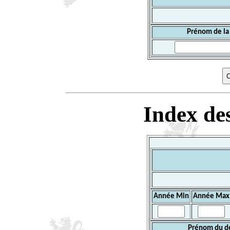
Prénom de la
Index des
Année Min
Année Max
Prénom du d