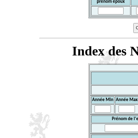
prénom époux
Index des N
Année Min
Année Max
Prénom de l'