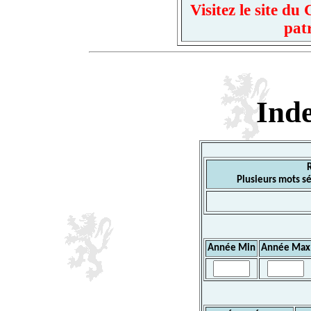
Visitez le site d
pat
Ind
Plusieurs mots sé
Année Min
Année Max