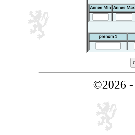
Année Min
Année Max
prénom 1
©2026 -