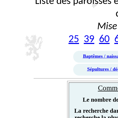
Liste des paroisses
Mise 
25
39
60
Baptêmes / naiss
Sépultures / dé
Commen
Le nombre de 
La recherche dan
recherche la plu