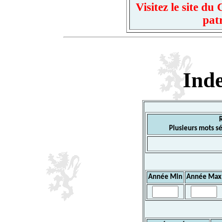
Visitez le site d
pat
Ind
Plusieurs mots sé
Année Min
Année Max