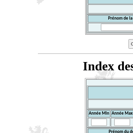
Prénom de la
Index des
Année Min
Année Max
Prénom du d