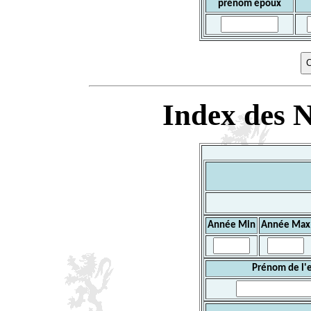
prénom époux
Index des N
Année Min
Année Max
Prénom de l'