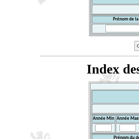
Prénom de la
Index des
Année Min
Année Max
Prénom du d