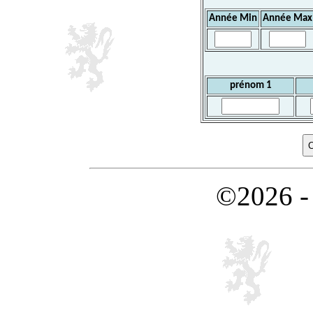
Année Min
Année Max
prénom 1
©2026 -