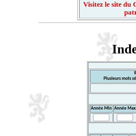
Visitez le site d
pat
Ind
Plusieurs mots sé
Année Min
Année Max