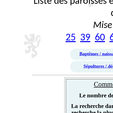
Liste des paroisses
Mise 
25
39
60
Baptêmes / naiss
Sépultures / dé
Commen
Le nombre de 
La recherche dan
recherche la plu