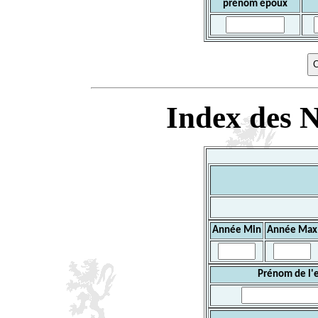
prénom époux
Index des N
Année Min
Année Max
Prénom de l'