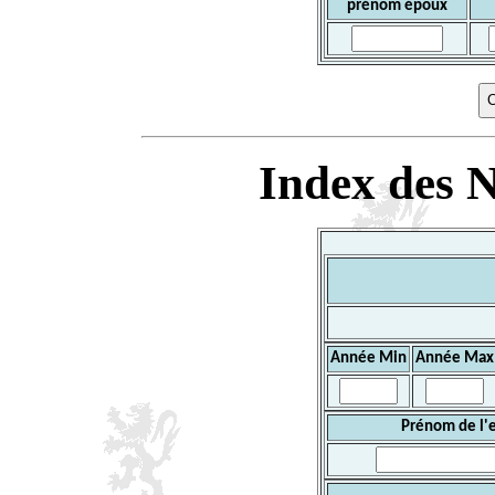
prénom époux
Index des N
Année Min
Année Max
Prénom de l'