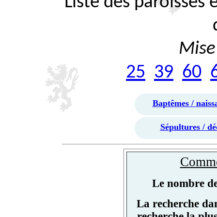
Liste des paroisses
Mise 
25
39
60
Baptêmes / naiss
Sépultures / dé
Commen
Le nombre de 
La recherche dan
recherche la plu