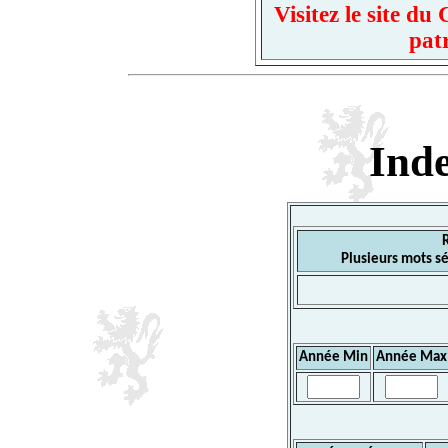
Visitez le site d
pat
Ind
Plusieurs mots sé
Année Min
Année Max