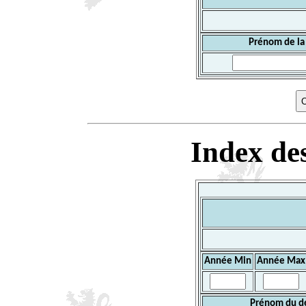
Prénom de la
Index des
Année Min
Année Max
Prénom du d