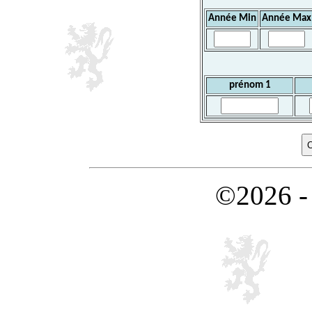
Année Min
Année Max
prénom 1
©2026 -