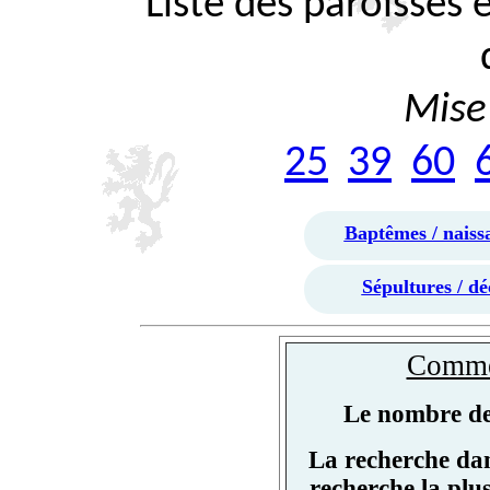
Liste des paroisses
Mise 
25
39
60
Baptêmes / naiss
Sépultures / dé
Commen
Le nombre de 
La recherche dan
recherche la plu