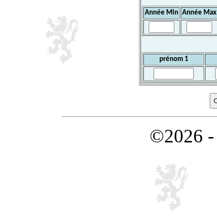
Année Min
Année Max
prénom 1
©2026 -