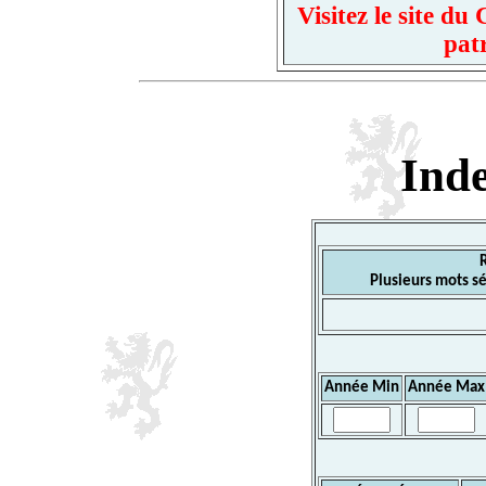
Visitez le site d
pat
Ind
Plusieurs mots sé
Année Min
Année Max