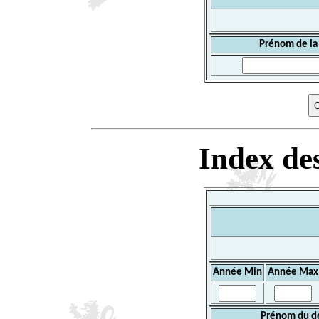
Prénom de la
Index des
Année Min
Année Max
Prénom du d