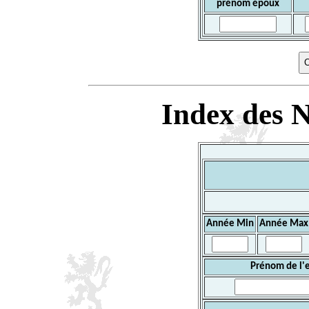
prénom époux
Index des N
Année Min
Année Max
Prénom de l'