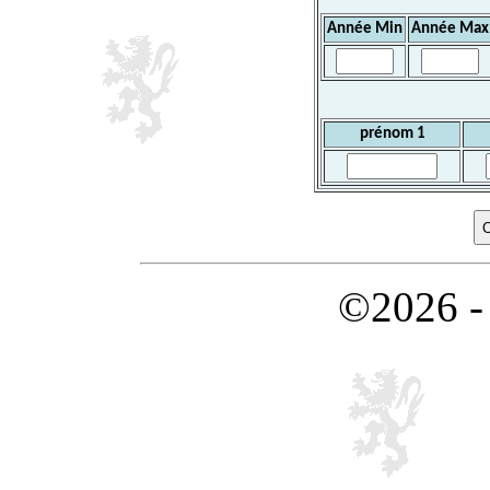
Année Min
Année Max
prénom 1
©2026 -