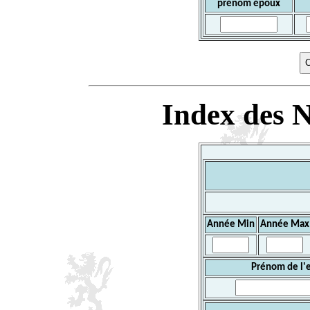
prénom époux
Index des N
Année Min
Année Max
Prénom de l'