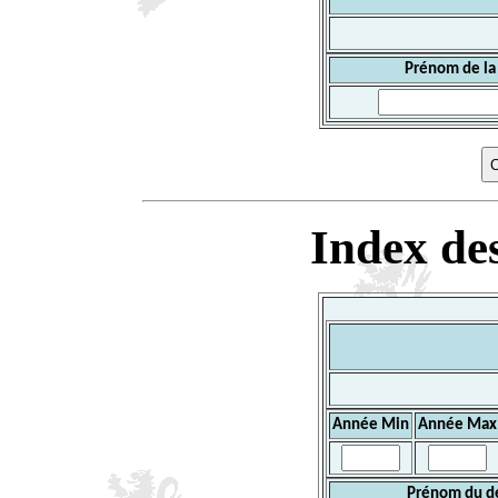
Prénom de la
Index des
Année Min
Année Max
Prénom du d