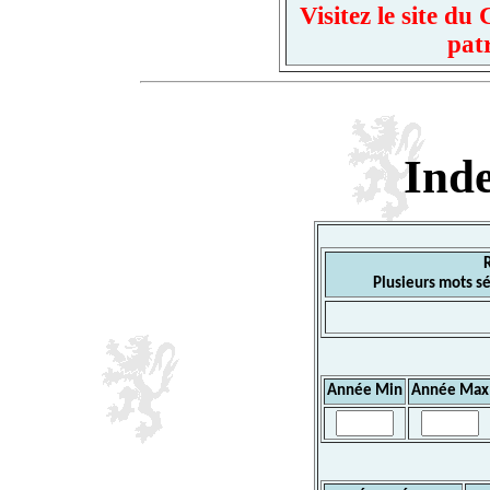
Visitez le site d
pat
Ind
Plusieurs mots sé
Année Min
Année Max