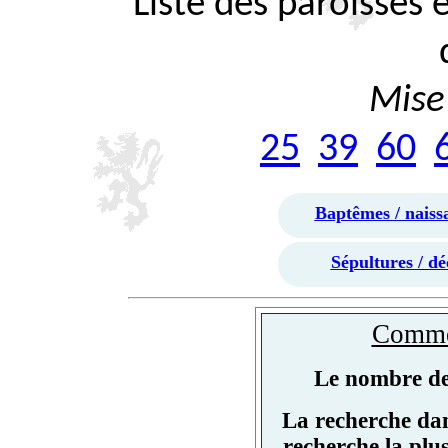
Liste des paroisses
Mise 
25
39
60
Baptêmes / naiss
Sépultures / dé
Commen
Le nombre de 
La recherche dan
recherche la plu